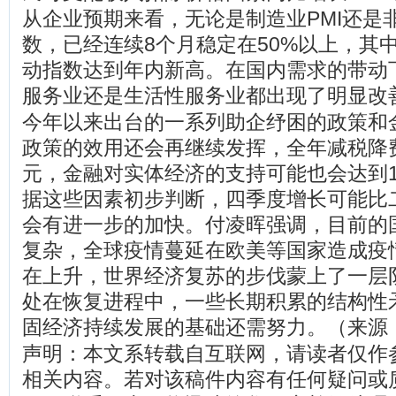
从企业预期来看，无论是制造业PMI还是
数，已经连续8个月稳定在50%以上，其
动指数达到年内新高。在国内需求的带动
服务业还是生活性服务业都出现了明显改
今年以来出台的一系列助企纾困的政策和
政策的效用还会再继续发挥，全年减税降费
元，金融对实体经济的支持可能也会达到1
据这些因素初步判断，四季度增长可能比
会有进一步的加快。付凌晖强调，目前的
复杂，全球疫情蔓延在欧美等国家造成疫
在上升，世界经济复苏的步伐蒙上了一层
处在恢复进程中，一些长期积累的结构性
固经济持续发展的基础还需努力。（来源
声明：本文系转载自互联网，请读者仅作
相关内容。若对该稿件内容有任何疑问或