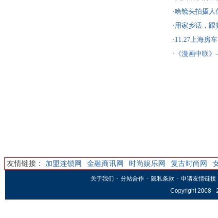
简单单就很气
·啥镜头拍摄
人拍美
·用家乡话，跟第
天
·11.27上
·《漫画中联
友情链接：
加盟连锁网
金融商讯网
时尚娱乐网
复古时尚网
关于我们
-
分站合作
-
隐私条款
-
申请友情链接
Copyright 2008 -