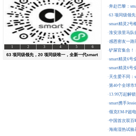
·奔赴巴黎：sm
秀在即
·63 项同级领先
即将焕新上市
·smart精灵
正式揭晓
·淮安浪里马
·感恩密友一路
1
2
3
4
5
6
一口价14.29
·铲屎官集合！ 
63 项同级领先，20 项同级唯一，全新一代smart
前滩太古里
·smart精灵
#1即将
资讯
选车
杆
·smart精灵
杆
·天生爱不同：s
瞻 精灵6号将
·第40个全球市
入哥斯达黎加
·13.99万起解
重礼遇，助你
·smart携手Je
·领克EM-P超
全面进阶
·中国首次双百
刷新三排安全
·海南湿热试验