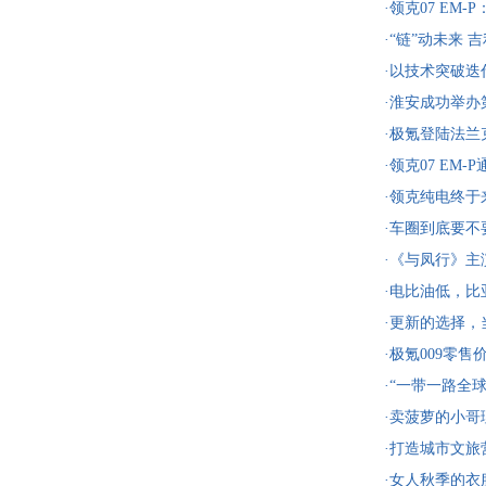
·领克07 E
好开！
·“链”动未来
果亮相第二届
·以技术突破迭
面展现科技创
·淮安成功举办
投资1486.4亿
·极氪登陆法兰
技术突破 引领
·领克07 E
获TOP Safet
·领克纯电终于
秀瑞典哥德堡
·车圈到底要
·《与凤行》
新
·电比油低，比亚
耀出击
·更新的选择
代言人，引爆
·极氪009零
·“一带一路全
造新名片
·卖菠萝的小
·打造城市文旅
国际烟花节
·女人秋季的衣