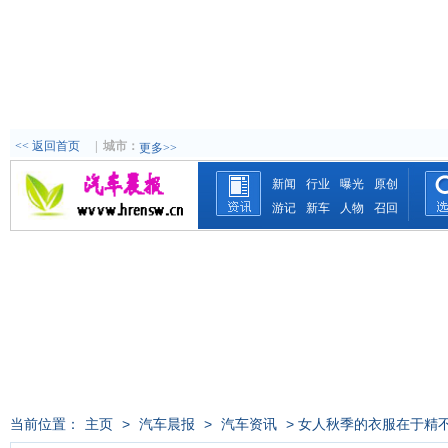
<< 返回首页
|
城市：
更多>>
新闻
行业
曝光
原创
游记
新车
人物
召回
当前位置：
主页
>
汽车晨报
>
汽车资讯
> 女人秋季的衣服在于精